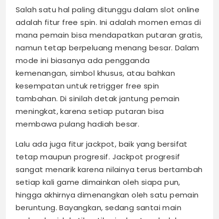
Salah satu hal paling ditunggu dalam slot online
adalah fitur free spin. Ini adalah momen emas di
mana pemain bisa mendapatkan putaran gratis,
namun tetap berpeluang menang besar. Dalam
mode ini biasanya ada pengganda
kemenangan, simbol khusus, atau bahkan
kesempatan untuk retrigger free spin
tambahan. Di sinilah detak jantung pemain
meningkat, karena setiap putaran bisa
membawa pulang hadiah besar.
Lalu ada juga fitur jackpot, baik yang bersifat
tetap maupun progresif. Jackpot progresif
sangat menarik karena nilainya terus bertambah
setiap kali game dimainkan oleh siapa pun,
hingga akhirnya dimenangkan oleh satu pemain
beruntung. Bayangkan, sedang santai main