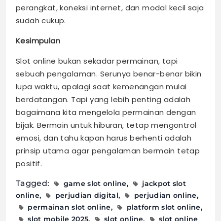
perangkat, koneksi internet, dan modal kecil saja
sudah cukup.
Kesimpulan
Slot online bukan sekadar permainan, tapi
sebuah pengalaman. Serunya benar-benar bikin
lupa waktu, apalagi saat kemenangan mulai
berdatangan. Tapi yang lebih penting adalah
bagaimana kita mengelola permainan dengan
bijak. Bermain untuk hiburan, tetap mengontrol
emosi, dan tahu kapan harus berhenti adalah
prinsip utama agar pengalaman bermain tetap
positif.
Tagged:
game slot online
jackpot slot
online
perjudian digital
perjudian online
permainan slot online
platform slot online
slot mobile 2025
slot online
slot online