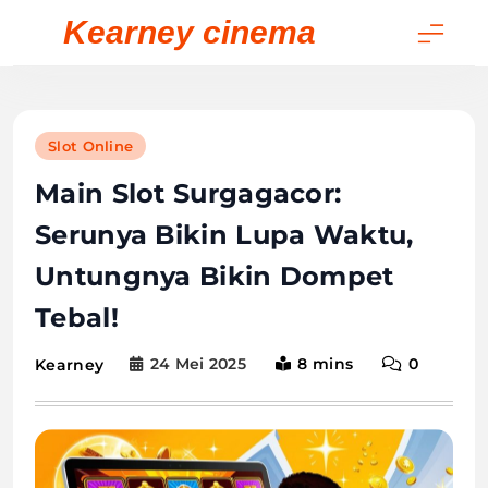
Skip
Kearney cinema
to
content
Slot Online
Main Slot Surgagacor:
Serunya Bikin Lupa Waktu,
Untungnya Bikin Dompet
Tebal!
24 Mei 2025
8 mins
0
Kearney