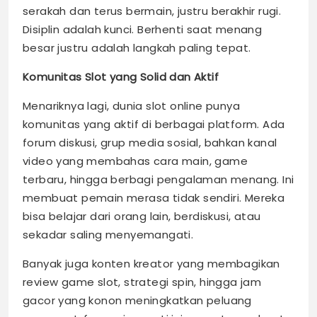
serakah dan terus bermain, justru berakhir rugi.
Disiplin adalah kunci. Berhenti saat menang
besar justru adalah langkah paling tepat.
Komunitas Slot yang Solid dan Aktif
Menariknya lagi, dunia slot online punya
komunitas yang aktif di berbagai platform. Ada
forum diskusi, grup media sosial, bahkan kanal
video yang membahas cara main, game
terbaru, hingga berbagi pengalaman menang. Ini
membuat pemain merasa tidak sendiri. Mereka
bisa belajar dari orang lain, berdiskusi, atau
sekadar saling menyemangati.
Banyak juga konten kreator yang membagikan
review game slot, strategi spin, hingga jam
gacor yang konon meningkatkan peluang